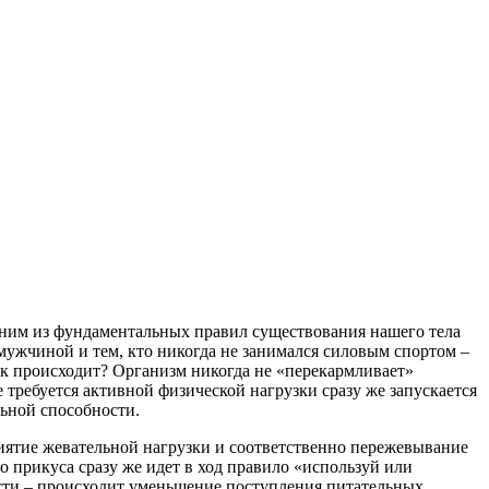
 одним из фундаментальных правил существования нашего тела
мужчиной и тем, кто никогда не занимался силовым спортом –
к происходит? Организм никогда не «перекармливает»
 требуется активной физической нагрузки сразу же запускается
ьной способности.
приятие жевательной нагрузки и соответственно пережевывание
о прикуса сразу же идет в ход правило «используй или
ости – происходит уменьшение поступления питательных