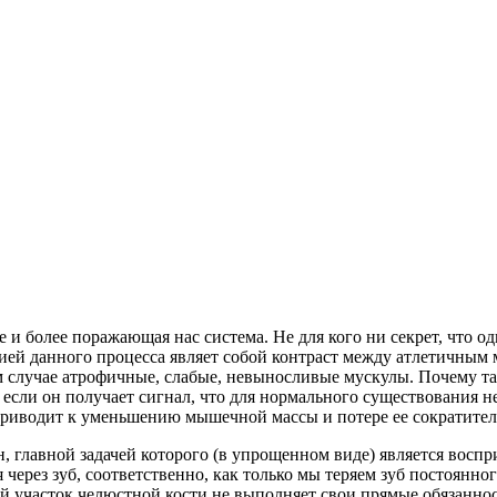
е и более поражающая нас система. Не для кого ни секрет, что
ией данного процесса являет собой контраст между атлетичным 
 случае атрофичные, слабые, невыносливые мускулы. Почему та
сли он получает сигнал, что для нормального существования не
приводит к уменьшению мышечной массы и потере ее сократител
ан, главной задачей которого (в упрощенном виде) является вос
через зуб, соответственно, как только мы теряем зуб постоянног
ый участок челюстной кости не выполняет свои прямые обязанн