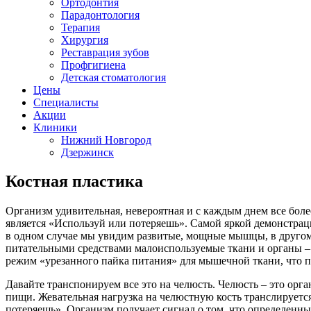
Ортодонтия
Парадонтология
Терапия
Хирургия
Реставрация зубов
Профгигиена
Детская стоматология
Цены
Специалисты
Акции
Клиники
Нижний Новгород
Дзержинск
Костная пластика
Организм удивительная, невероятная и с каждым днем все боле
является «Используй или потеряешь». Самой яркой демонстрац
в одном случае мы увидим развитые, мощные мышцы, в другом
питательными средствами малоиспользуемые ткани и органы – е
режим «урезанного пайка питания» для мышечной ткани, что 
Давайте транспонируем все это на челюсть. Челюсть – это орг
пищи. Жевательная нагрузка на челюстную кость транслируется 
потеряешь». Организм получает сигнал о том, что определенн