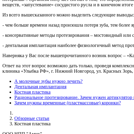
веществ, «запустевание» сосудистого русла и в конечном итоге
Из всего вышесказанного можно выделить следующие выводы:
- чем больше времени назад произошла потеря зуба, тем более
- консервативные методы протезирования – мостовидный или с
- дентальная имплантация наиболее физиологичный метод про
Наверняка у Вас после вышепрочитанного возник вопрос – «Ка
Ответ на этот вопрос возможно дать только, проведя компле
клиника «Улыбка РФ», г. Нижний Новгород, ул. Красных Зорь, 
А молочные зубы нужно лечить?
Дентальная имплантация
Костная пластика
Рациональное протезирование. Зачем нужен артикулятор 
Зачем нужны временные (пластмассовые) коронки?
Обзорные статьи
Костная пластика
ООО НПП "Амик"