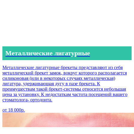
Металлические лигатурные
Металлические лигатурные брекеты представляют из себя
металлический брекет замок, вокруг которого располагается
силиконовая (или в некоторых случаях металлическая)
лигатура, удерживающая дугу в пазе брекета. К
преимуществам такой брекет-системы относится небольшая
цена за установку. К недостаткам частота посещений вашего
стоматолога- ортодонта.
от 18 000р.